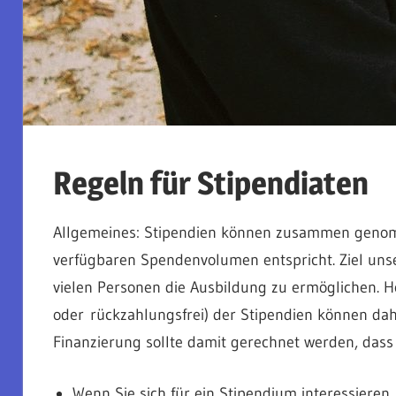
Ausbildung
von
Regeln für Stipendiaten
Rehabilitationslehre
Allgemeines: Stipendien können zusammen genom
e.V.
verfügbaren Spendenvolumen entspricht. Ziel unse
vielen Personen die Ausbildung zu ermöglichen. Hö
oder rückzahlungsfrei) der Stipendien können dah
Finanzierung sollte damit gerechnet werden, dass 
Wenn Sie sich für ein Stipendium interessieren,