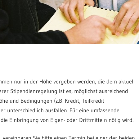
r*innen
men nur in der Höhe vergeben werden, die dem aktuell
rer Stipendienregelung ist es, möglichst ausreichend
he und Bedingungen (z.B. Kredit, Teilkredit
er unterschiedlich ausfallen. Für eine umfassende
die Einbringung von Eigen- oder Drittmitteln nötig wird.
 vereinbaren Sie bitte einen Termin bei einer der beiden