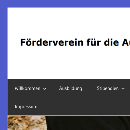
Zum
Inhalt
springen
gemeinnützig
Förderverein
nach
Willkommen
Ausbildung
Stipendien
§
60a
für
Abs.
Impressum
1
die
AO